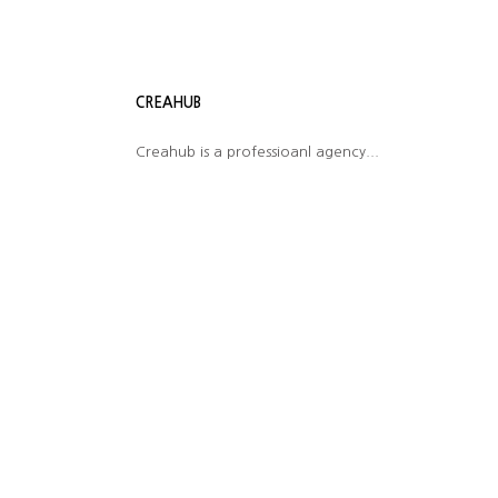
led high bay light
CREAHUB
Creahub is a professioanl agency...