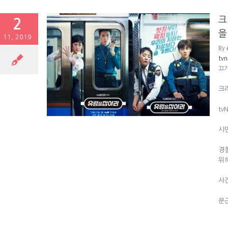
크
2
을
11, 2019
By
tv
라마 유령을 잡
끄
크
tv
시
경
위
사
문