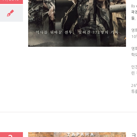
By
곽
사리:잊혀진 영
들
,
영화
10
영화
학
인
린
2
투를
크