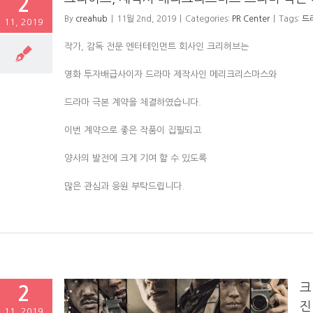
2
By
creahub
|
11월 2nd, 2019
|
Categories:
PR Center
|
Tags:
드
11, 2019
작가, 감독 전문 엔터테인먼트 회사인 크리허브는
영화 투자배급사이자 드라마 제작사인 메리크리스마스와
드라마 극본 계약을 체결하였습니다.
이번 계약으로 좋은 작품이 집필되고
양사의 발전에 크게 기여 할 수 있도록
많은 관심과 응원 부탁드립니다.
크
2
진
11, 2019