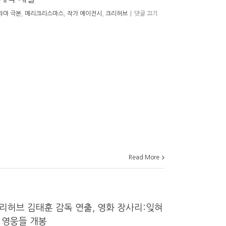
라마 극본
,
메리크리스마스
,
작가 에이전시
,
크리허브
|
댓글 끄기
Read More
리허브 김태훈 감독 연출, 영화 장사리:잊혀
 영웅들 개봉