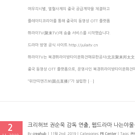
여우각시별, 열혈사제의 중국 공급계약을 체결하고
플레이티코리아를 통해 중국의 동영상 OTT 플랫폼
쮜라이TV(聚来TV)에 송출 서비스를 시작했습니다.
드라마 방영 공식 사이트 http://julaitv.cn
쮜라이TV는 북경쮜라이방타이문화전매유한공사(北京聚来邦太文
중국 동영상 OTT 플랫폼으로, 운영사인 북경쥐라이방타이문화전
“위안띠엔즈보(圆点直播)”가 설립한 […]
크리허브 권순욱 감독 연출, 웹드라마 나는야울
2
By
creahub
|
11월 2nd, 2019
|
Categories:
PR Center
|
Tags:
권