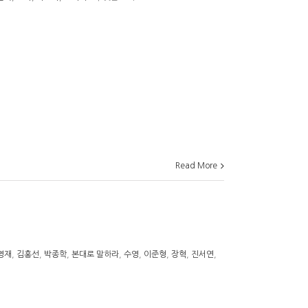
Read More
영재
,
김홍선
,
박종학
,
본대로 말하라
,
수영
,
이준형
,
장혁
,
진서연
,