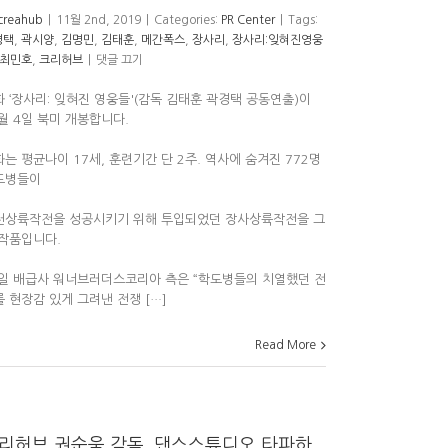
creahub
|
11월 2nd, 2019
|
Categories:
PR Center
|
Tags:
경택
,
곽시양
,
김명민
,
김태훈
,
메간폭스
,
장사리
,
장사리:잊혀진영웅
최민호
,
크리허브
|
댓글 끄기
 ‘장사리: 잊혀진 영웅들'(감독 김태훈 곽경택 공동연출)이
월 4일 북미 개봉합니다.
는 평균나이 17세, 훈련기간 단 2주. 역사에 숨겨진 772명
도병들이
천상륙작전을 성공시키기 위해 투입되었던 장사상륙작전을 그
 작품입니다.
6일 배급사 워너브러더스코리아 측은 “학도병들의 치열했던 전
 현장감 있게 그려낸 전쟁 […]
Read More
리허브 권순욱 감독, 댄스스튜디오 타파하