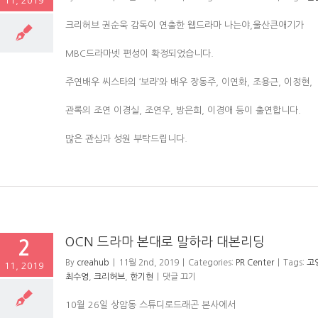
11, 2019
크리허브 권순욱 감독이 연출한 웹드라마 나는야,울산큰애기가
MBC드라마넷 편성이 확정되었습니다.
주연배우 씨스타의 ‘보라’와 배우 장동주, 이연화, 조용근, 이정현,
관록의 조연 이경실, 조연우, 방은희, 이경애 등이 출연합니다.
많은 관심과 성원 부탁드립니다.
OCN 드라마 본대로 말하라 대본리딩
2
By
creahub
|
11월 2nd, 2019
|
Categories:
PR Center
|
Tags:
고
11, 2019
최수영
,
크리허브
,
한기현
|
댓글 끄기
10월 26일 상암동 스튜디로드래곤 본사에서