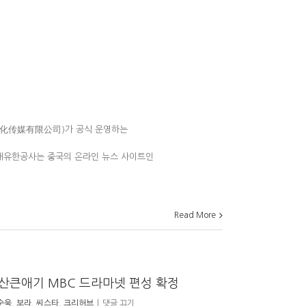
化传媒有限公司)가 공식 운영하는
매유한공사는 중국의 온라인 뉴스 사이트인
Read More
산큰애기 MBC 드라마넷 편성 확정
순욱
,
보라
,
씨스타
,
크리허브
|
댓글 끄기