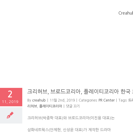
Creahu
크리허브, 브로드코리아, 플레이티코리아 한국 
2
By
creahub
|
11월 2nd, 2019
|
Categories:
PR Center
|
Tags:
드
11, 2019
리허브
,
플레이티코리아
|
댓글 끄기
크리허브(박종학 대표)와 브로드코리아(이진용 대표)는
삼화네트웍스(안제현, 신상윤 대표)가 제작한 드라마