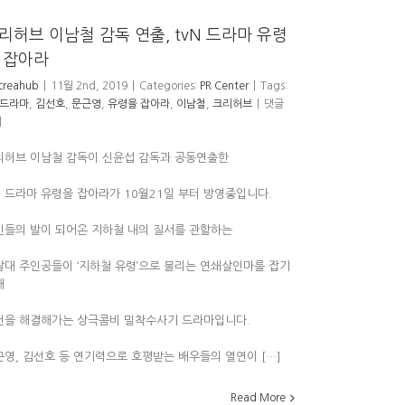
리허브 이남철 감독 연출, tvN 드라마 유령
 잡아라
creahub
|
11월 2nd, 2019
|
Categories:
PR Center
|
Tags:
n드라마
,
김선호
,
문근영
,
유령을 잡아라
,
이남철
,
크리허브
|
댓글
기
리허브 이남철 감독이 신윤섭 감독과 공동연출한
N 드라마 유령을 잡아라가 10월21일 부터 방영중입니다.
민들의 발이 되어온 지하철 내의 질서를 관할하는
찰대 주인공들이 ‘지하철 유령’으로 불리는 연쇄살인마를 잡기
해
건을 해결해가는 상극콤비 밀착수사기 드라마입니다.
근영, 김선호 등 연기력으로 호평받는 배우들의 열연이 […]
Read More