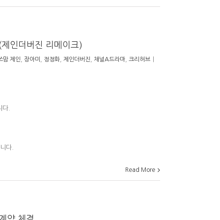
(제인더버진 리메이크)
쓰맘 제인
,
장아미
,
정정화
,
제인더버진
,
채널A드라마
,
크리허브
|
니다.
니다.
Read More
계약 체결