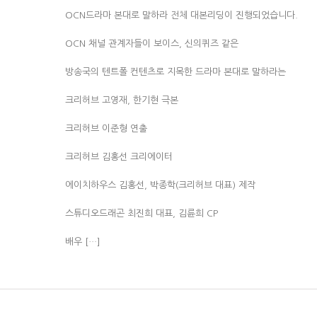
OCN드라마 본대로 말하라 전체 대본리딩이 진행되었습니다.
OCN 채널 관계자들이 보이스, 신의퀴즈 같은
방송국의 텐트폴 컨텐츠로 지목한 드라마 본대로 말하라는
크리허브 고영재, 한기현 극본
크리허브 이준형 연출
크리허브 김홍선 크리에이터
에이치하우스 김홍선, 박종학(크리허브 대표) 제작
스튜디오드래곤 최진희 대표, 김륜희 CP
배우 […]