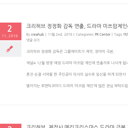
크리허브 정정화 감독 연출, 드라마 미쓰맘제인
2
By
creahub
|
11월 2nd, 2019
|
Categories:
PR Center
|
Tags:
미
11, 2019
댓글 끄기
크리허브 정정화 감독은 그룹에이트가 제작, 장아미 극본,
체널A 12월 방영 예정 드라마 미쓰맘 제인에 연출자로 나서게 됩
혼전 순결 서약을 한 주인공이 의사의 실수로 임신을 하게 되면서
벌어지는 로멘틱코미디 드라마 ‘미쓰맘 제인’에 많은 관심 부탁드립
크리허브, 제작사 메리크리스마스 드라마 극본 