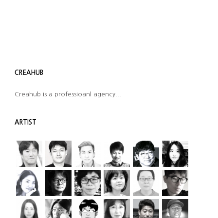
led high bay light
CREAHUB
Creahub is a professioanl agency...
ARTIST