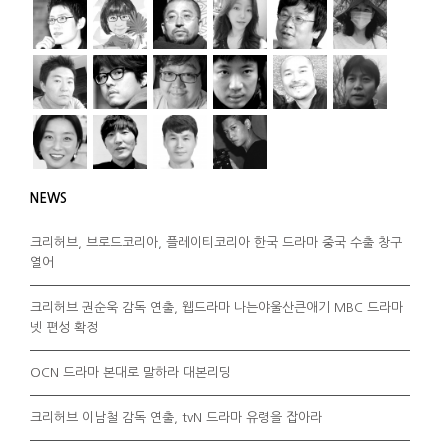
NEWS
크리허브, 브로드코리아, 플레이티코리아 한국 드라마 중국 수출 창구
열어
크리허브 권순욱 감독 연출, 웹드라마 나는야울산큰애기 MBC 드라마
넷 편성 확정
OCN 드라마 본대로 말하라 대본리딩
크리허브 이남철 감독 연출, tvN 드라마 유령을 잡아라