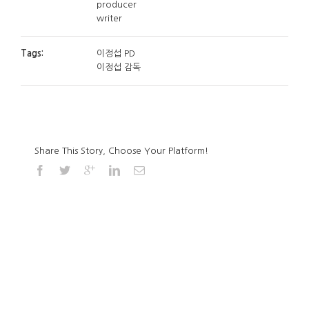
producer
writer
Tags:
이정섭 PD
이정섭 감독
Share This Story, Choose Your Platform!
led high bay light