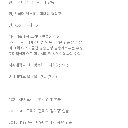
전, 몬스터유니온 드라마 감독
전, 건국대 언론홍보대학원 겸임교수
전, KBS 드라마 PD
백상예술대상 드라마 연출상 수상
코리아 드라마페스티벌 연속극부문 연출상 수상
제11회 여의도클럽 방송인상 방송제작부문 수상
로마픽션페스트 미니시리즈 최우수작품상 수상
서강대학교 신문방송학과 대학원(석사)
연세대학교 불어불문학과(학사)
2024 KBS 드라마 ‘환상연가’ 연출
2021 KBS 드라마 ‘달리와 감자탕’ 연출
2019 KBS 드라마 ‘단, 하나의 사랑’ 연출