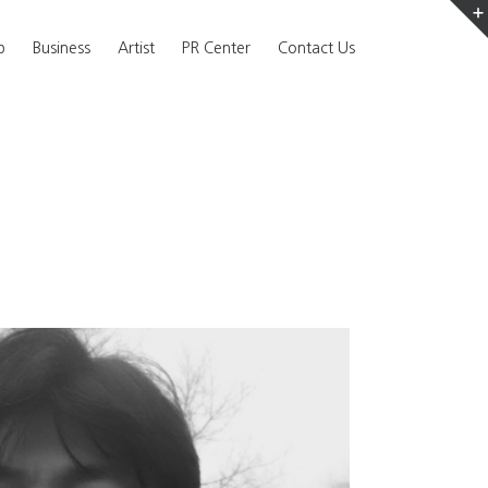
b
Business
Artist
PR Center
Contact Us