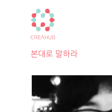
본대로 말하라